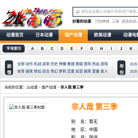
好看的动漫
：
刀剑神域
三体
进击的巨
动漫首页
日本动漫
国产动漫
欧美动漫
动漫电
字母索引
A
B
C
D
E
F
G
H
I
J
K
全部
动作
机战
战争
历史
神魔
推理
悬疑
冒险
热血
游戏
2026
剧
年
体育
搞笑
修仙
百合
奇幻
萝莉
恋爱
后宫
搞笑
里番
真人
2020
情
份
当前的位置：
2k动漫
>
国产动漫
>
非人哉 第三季
非人哉 第三季
别 名：暂无
地 区：中国
配 音：国语