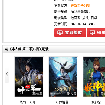
更新状态：
更新至全24集
动漫年份：
2025年动画片
动漫类型：
泡面番
搞笑
日常
更新时间：2026-07-14 14:06
与《非人哉 第三季》相关动漫
110集
第366集
第472集
第4
，爽得我不想当辅助了！ 动态漫画
炼气十万年
万界独尊
妖神记