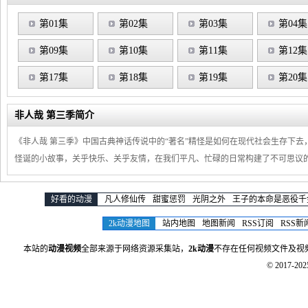
第01集
第02集
第03集
第04集
第09集
第10集
第11集
第12集
第17集
第18集
第19集
第20集
非人哉 第三季简介
《非人哉 第三季》中国古典神话传说中的“著名”精怪是如何在现代社会生存下
怪诞的小故事，关乎快乐、关乎友情，在我们平凡、忙碌的日常构建了不可思议
好看的动漫
凡人修仙传
甜蜜惩罚
光阴之外
王子的本命是恶役千
2k动漫地图
站内地图
地图新闻
RSS订阅
RSS新
本站的
动漫视频
全部来源于网络资源采集站，
2k动漫
不存在任何视频文件及视
© 2017-20