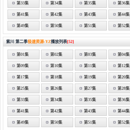
第33集
第34集
第35集
第36集
第41集
第42集
第43集
第44集
第49集
第50集
第51集
第52集
紫川 第二季
极速资源-YZ
播放列表
[52]
第01集
第02集
第03集
第04集
第09集
第10集
第11集
第12集
第17集
第18集
第19集
第20集
第25集
第26集
第27集
第28集
第33集
第34集
第35集
第36集
第41集
第42集
第43集
第44集
第49集
第50集
第51集
第52集