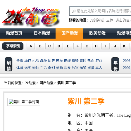
好看的动漫
：
刀剑神域
三体
进击的巨
动漫首页
日本动漫
国产动漫
欧美动漫
动漫电
字母索引
A
B
C
D
E
F
G
H
I
J
K
全部
动作
机战
战争
历史
神魔
推理
悬疑
冒险
热血
游戏
2026
剧
年
体育
搞笑
修仙
百合
奇幻
萝莉
恋爱
后宫
搞笑
里番
真人
2020
情
份
当前的位置：
2k动漫
>
国产动漫
>
紫川 第二季
紫川 第二季
别 名：紫川之光明王者 , The Legend o
地 区：中国
配 音：国语