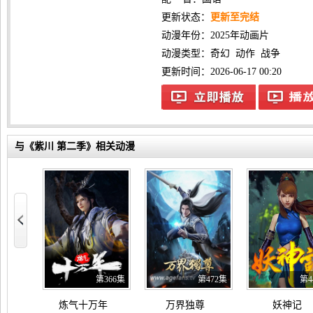
更新状态：
更新至完结
动漫年份：
2025年动画片
动漫类型：
奇幻
动作
战争
更新时间：2026-06-17 00:20
与《紫川 第二季》相关动漫
110集
第366集
第472集
第4
，爽得我不想当辅助了！ 动态漫画
炼气十万年
万界独尊
妖神记