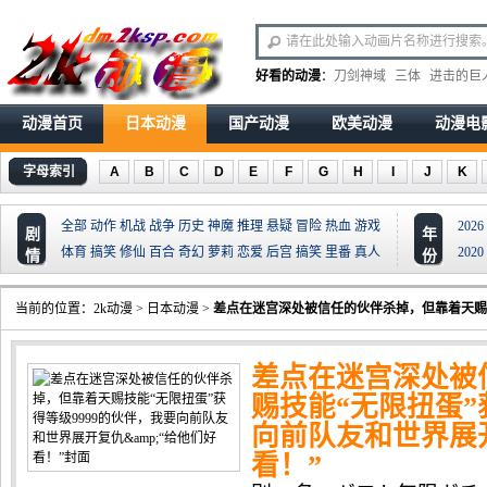
好看的动漫
：
刀剑神域
三体
进击的巨
动漫首页
日本动漫
国产动漫
欧美动漫
动漫电
字母索引
A
B
C
D
E
F
G
H
I
J
K
全部
动作
机战
战争
历史
神魔
推理
悬疑
冒险
热血
游戏
2026
剧
年
体育
搞笑
修仙
百合
奇幻
萝莉
恋爱
后宫
搞笑
里番
真人
2020
情
份
当前的位置：
2k动漫
>
日本动漫
>
差点在迷宫深处被信任的伙伴杀掉，但靠着天赐技能
差点在迷宫深处被
赐技能“无限扭蛋”
向前队友和世界展开
看！”