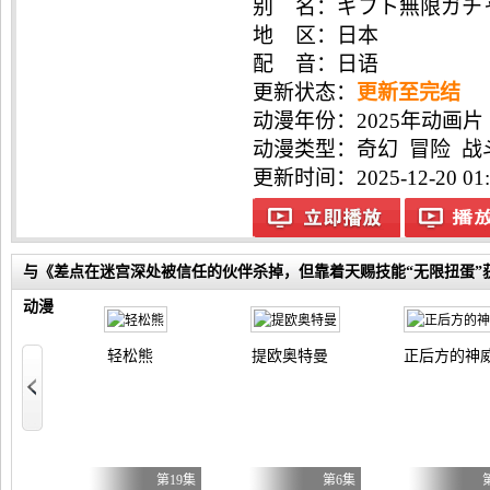
别 名：ギフト無限ガチャ , Back
, 無限ガチャ , 无限扭蛋
地 区：日本
配 音：日语
更新状态：
更新至完结
动漫年份：
2025年动画片
动漫类型：
奇幻
冒险
战
更新时间：2025-12-20 01:
与《差点在迷宫深处被信任的伙伴杀掉，但靠着天赐技能“无限扭蛋”获得
动漫
轻松熊
提欧奥特曼
正后方的神
重骑士用游戏知识开无双
第6集
第19集
第6集