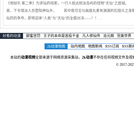
《地狱乐 第二季》为求仙药线索，一行人抵达统治岛屿的怪物"天仙"之居城。
首，下令增派人员登陆神仙乡。 其中竟可见与画眉丸素有渊源的石隐众之身
仙药的争夺，即将迎来"人类"与"天仙"的全面对决——！！…
好看的动漫
甜蜜惩罚
王子的本命是恶役千金
凡人修仙传
沧元图
完美世界
2k动漫地图
站内地图
地图新闻
RSS订阅
RSS新
本站的
动漫视频
全部来源于网络资源采集站，
2k动漫
不存在任何视频文件及视
© 2017-20