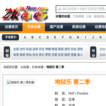
好看的动漫
：
刀剑神域
三体
进击的巨
动漫首页
日本动漫
国产动漫
欧美动漫
动漫电
字母索引
A
B
C
D
E
F
G
H
I
J
K
全部
动作
机战
战争
历史
神魔
推理
悬疑
冒险
热血
游戏
2026
剧
年
体育
搞笑
修仙
百合
奇幻
萝莉
恋爱
后宫
搞笑
里番
真人
2020
情
份
当前的位置：
2k动漫
>
日本动漫
>
地狱乐 第二季
地狱乐 第二季
别 名：Hell’s Paradise
地 区：日本
配 音：日语