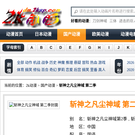
好看的动漫
：
刀剑神域
三体
进击的巨
动漫首页
日本动漫
国产动漫
欧美动漫
动漫电
字母索引
A
B
C
D
E
F
G
H
I
J
K
全部
动作
机战
战争
历史
神魔
推理
悬疑
冒险
热血
游戏
2026
剧
年
体育
搞笑
修仙
百合
奇幻
萝莉
恋爱
后宫
搞笑
里番
真人
2020
情
份
当前的位置：
2k动漫
>
国产动漫
>
斩神之凡尘神域 第二季
斩神之凡尘神域 第
别 名：斩神之凡尘神域第2季 , 斩神之凡
地 区：中国
配 音：国语