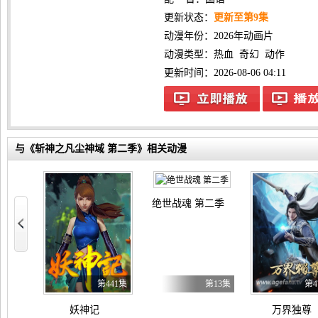
更新状态：
更新至第9集
动漫年份：
2026年动画片
动漫类型：
热血
奇幻
动作
更新时间：2026-08-06 04:11
与《斩神之凡尘神域 第二季》相关动漫
绝世战魂 第二季
110集
第441集
第13集
第4
，爽得我不想当辅助了！ 动态漫画
妖神记
万界独尊