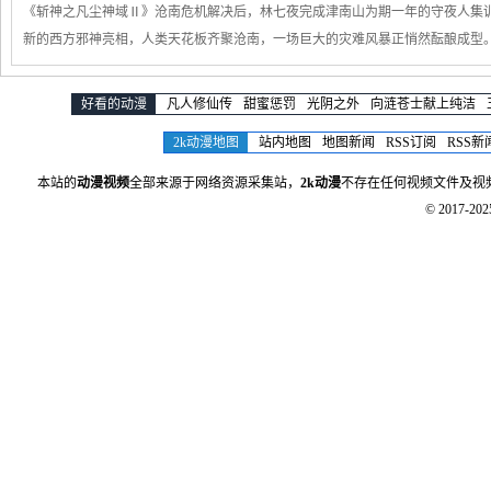
《斩神之凡尘神域Ⅱ》沧南危机解决后，林七夜完成津南山为期一年的守夜人集训
新的西方邪神亮相，人类天花板齐聚沧南，一场巨大的灾难风暴正悄然酝酿成型
好看的动漫
凡人修仙传
甜蜜惩罚
光阴之外
向涟苍士献上纯洁
2k动漫地图
站内地图
地图新闻
RSS订阅
RSS新
本站的
动漫视频
全部来源于网络资源采集站，
2k动漫
不存在任何视频文件及视
© 2017-20