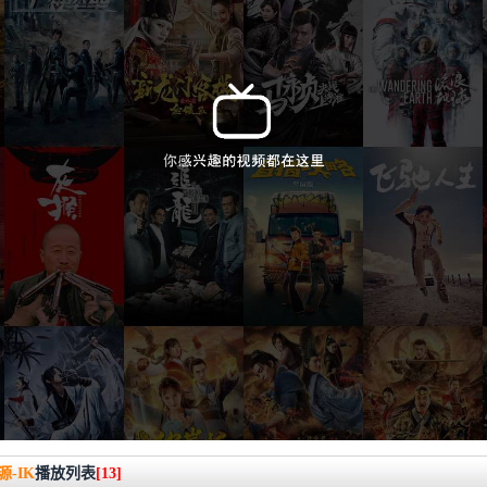
-IK
播放列表
[13]