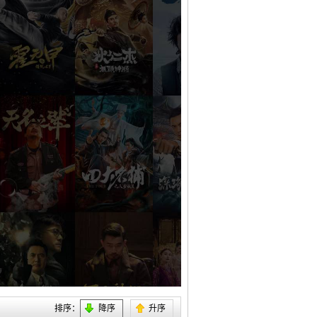
排序：
降序
升序