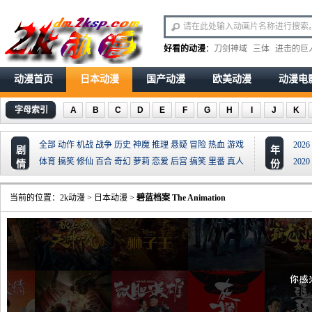
好看的动漫
：
刀剑神域
三体
进击的巨
动漫首页
日本动漫
国产动漫
欧美动漫
动漫电
字母索引
A
B
C
D
E
F
G
H
I
J
K
全部
动作
机战
战争
历史
神魔
推理
悬疑
冒险
热血
游戏
2026
剧
年
体育
搞笑
修仙
百合
奇幻
萝莉
恋爱
后宫
搞笑
里番
真人
2020
情
份
当前的位置：
2k动漫
>
日本动漫
>
碧蓝档案 The Animation