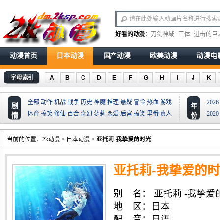
好看的动漫
：
刀剑神域
三体
进击的巨
动漫首页
日本动漫
国产动漫
欧美动漫
动漫电
字母索引
A
B
C
D
E
F
G
H
I
J
K
全部
动作
机战
战争
历史
神魔
推理
悬疑
冒险
热血
游戏
2026
剧
年
体育
搞笑
修仙
百合
奇幻
萝莉
恋爱
后宫
搞笑
里番
真人
2020
情
份
当前的位置：
2k动漫
>
日本动漫
>
亚托莉-我挚爱的时光-
亚托莉-我挚爱的时
别 名： 亚托莉 -我挚爱的时光- 
托莉 -我挚爱的时光- ATRI 
地 区：日本
配 音：日语