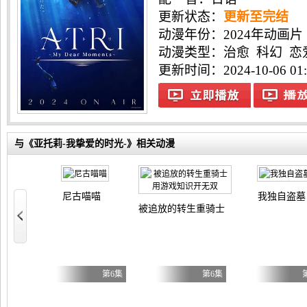
更新状态：
更新至完结
动漫年份：
2024年动画片
动漫类型：
治愈
科幻
恋
更新时间：2024-10-06 01:
与《亚托莉-我挚爱的时光-》相关动漫
尼古喵喵
我独自盗墓
被追放的转生重骑士用游戏知识开无双
自豪）！
第5集
第6集
第6集
母与继姐