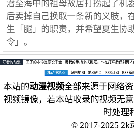
潜至海中的祖母故居打捞起了机器
后卖掉自己换取一条新的义肢，在
生「腿」的职责，并希望夏生协
令」。
好看的动漫
王子的本命是恶役千金
用我的手指来扰乱吧。～在打烊后仅剩两人
2k动漫地图
站内地图
地图新闻
RSS订阅
RSS新
本站的
动漫视频
全部来源于网络资
视频镜像，若本站收录的视频无意
时处理
© 2017-2025
2k