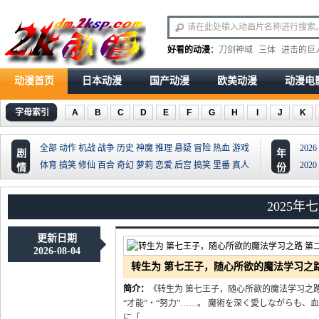
好看的动漫
：
刀剑神域
三体
进击的巨
动漫首页
日本动漫
国产动漫
欧美动漫
动漫电
字母索引
A
B
C
D
E
F
G
H
I
J
K
全部
动作
机战
战争
历史
神魔
推理
悬疑
冒险
热血
游戏
2026
剧
年
体育
搞笑
修仙
百合
奇幻
萝莉
恋爱
后宫
搞笑
里番
真人
2020
情
份
2025年
更新日期
2026-08-04
转生为 第七王子，随心所欲的魔法学习之路
简介：
《转生为 第七王子，随心所欲的魔法学习之路
“才能”・“努力”……。 魔術を深く愛しながらも、
に「..