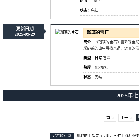
热度：
10403℃
状态：
完结
更新日期
瑠璃的宝石
2025-09-29
简介：
《瑠璃的宝石》喜欢珠宝配
采野菜的山中寻找水晶，还真的发
类型：
日常
冒险
热度：
19826℃
状态：
完结
2025年
首页
上一页
好看的动漫
用我的手指来扰乱吧。～在打烊后仅