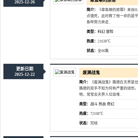
章鱼噼的原罪
2025-12-26
简介：
《章鱼噼的原罪》来自H
点饿死，此时救了他一命的是
鱼哔努力奔走..
类型：
科幻
冒险
热度：
21638℃
状态：
全06集
更新日期
废渊战鬼
2025-12-22
简介：
《废渊战鬼》路德在天界是
路德的双手不知为何有严重的烧伤
物，常常去天界人垃圾堆..
类型：
战斗
热血
奇幻
热度：
72108℃
状态：
完结