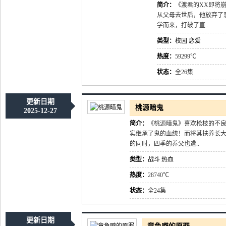
简介：
《渡君的XX即将
从父母去世后，他放弃了
学而来，打破了直..
类型：
校园
恋爱
热度：
59299℃
状态：
全26集
更新日期
桃源暗鬼
2025-12-27
简介：
《桃源暗鬼》喜欢枪枝的不
实继承了鬼的血统！而将其扶养长
的同时，四季的养父也遭..
类型：
战斗
热血
热度：
28740℃
状态：
全24集
更新日期