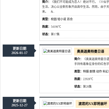
简介：
《我们不可能成为恋人！绝对不行。（※似乎
生活，决心以全新形象开启高中生活。然而，由于天
来。 &..
类型：
校园
轻小说
百合
热度：
54196℃
状态：
第17集
更新日期
奥美迦奥特曼日语
2026-01-17
简介：
《奥美迦奥特曼日
手持有着象征身份的红色宇宙
类型：
特摄
剧情
动作
科幻
热度：
22928℃
状态：
第28集
更新日期
渡君的XX即将崩坏
2025-12-27