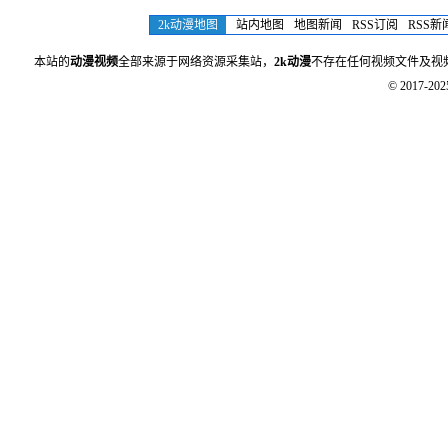
斗罗大陆2：绝世唐门
光阴之外
向涟苍士献上纯洁
2k动漫地图
站内地图
地图新闻
RSS订阅
RSS新
本站的
动漫视频
全部来源于网络资源采集站，
2k动漫
不存在任何视频文件及视
© 2017-20