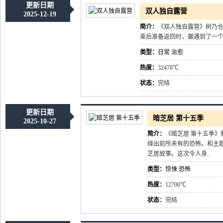
更新日期
双人独自露营
2025-12-19
简介：
《双人独自露营》树乃
束后准备返回时，厳遇到了一个
类型：
日常
治愈
热度：
32478℃
状态：
完结
更新日期
暗芝居 第十五季
2025-10-27
简介：
《暗芝居 第十五季
绎出前所未有的恐怖。和主
芝居故事。这次令人身..
类型：
惊悚
恐怖
热度：
12700℃
状态：
完结