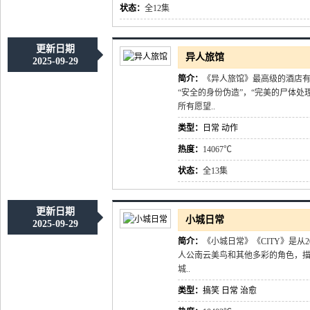
状态：
全12集
更新日期
异人旅馆
2025-09-29
简介：
《异人旅馆》最高级的酒店有什
“安全的身份伪造”，“完美的尸体
所有愿望..
类型：
日常
动作
热度：
14067℃
状态：
全13集
更新日期
小城日常
2025-09-29
简介：
《小城日常》《CITY》是从2
人公南云美鸟和其他多彩的角色，描
城..
类型：
搞笑
日常
治愈