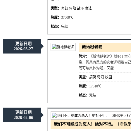
类型：
奇幻
冒险
战斗
魔法
热度：
37609℃
状态：
完结
更新日期
新地狱老师
2026-03-27
简介：
《新地狱老师》就职于童
染，其具有灵力的女老师牺牲自己
既可与灵体沟通，又能..
类型：
搞笑
奇幻
校园
热度：
17610℃
状态：
完结
更新日期
2026-02-06
我们不可能成为恋人！绝对不行。（※似